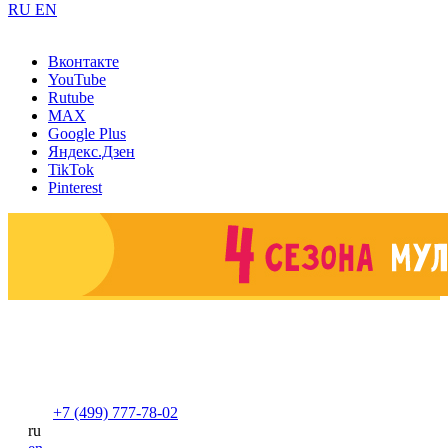
RU
EN
Вконтакте
YouTube
Rutube
MAX
Google Plus
Яндекс.Дзен
TikTok
Pinterest
+7 (499) 777-78-02
ru