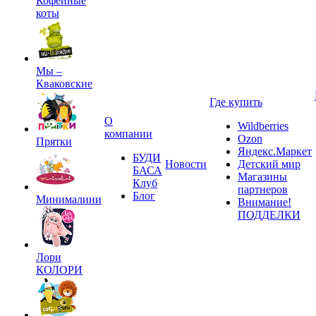
Кофейные
коты
Мы –
Кваковские
Где купить
О
Wildberries
компании
Ozon
Прятки
Яндекс.Маркет
БУДИ
Новости
Детский мир
БАСА
Магазины
Клуб
партнеров
Блог
Минималини
Внимание!
ПОДДЕЛКИ
Лори
КОЛОРИ