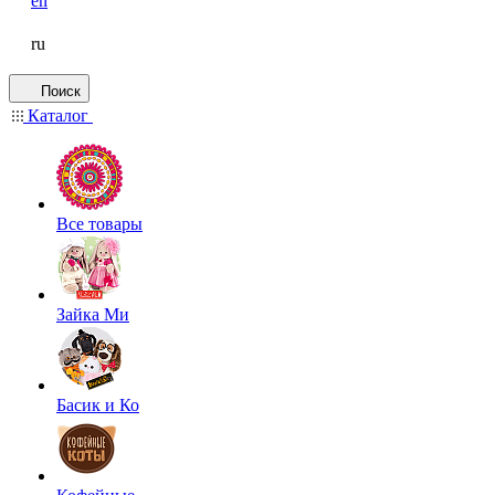
en
ru
Поиск
Каталог
Все товары
Зайка Ми
Басик и Ко