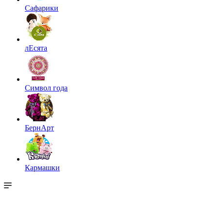
Сафарики
лЕсята
Символ года
БернАрт
Кармашки