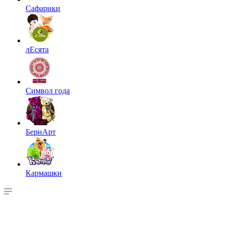
Сафарики
лЕсята
Символ года
БернАрт
Кармашки