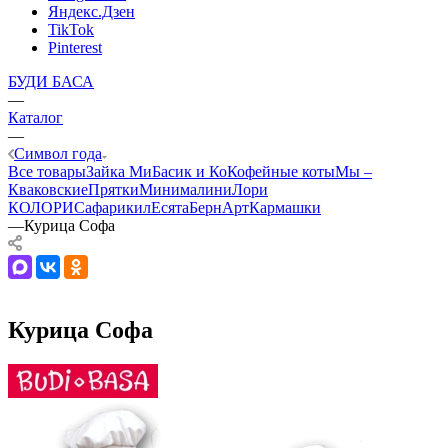
Яндекс.Дзен
TikTok
Pinterest
БУДИ БАСА
—
Каталог
—
Символ года
Все товары
Зайка Ми
Басик и Ко
Кофейные коты
Мы –
Кваковские
Прятки
Минималини
Лори
КОЛОРИ
Сафарики
лЕсята
БернАрт
Кармашки
—
Курица Софа
Курица Софа