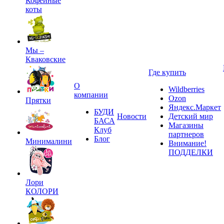
Кофейные
коты
Мы –
Кваковские
Где купить
О
Wildberries
компании
Ozon
Прятки
Яндекс.Маркет
БУДИ
Новости
Детский мир
БАСА
Магазины
Клуб
партнеров
Блог
Минималини
Внимание!
ПОДДЕЛКИ
Лори
КОЛОРИ