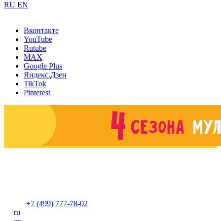
RU
EN
Вконтакте
YouTube
Rutube
MAX
Google Plus
Яндекс.Дзен
TikTok
Pinterest
+7 (499) 777-78-02
ru