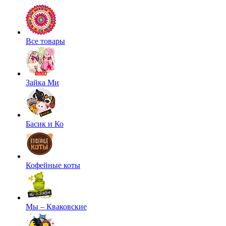
Все товары
Зайка Ми
Басик и Ко
Кофейные коты
Мы – Кваковские