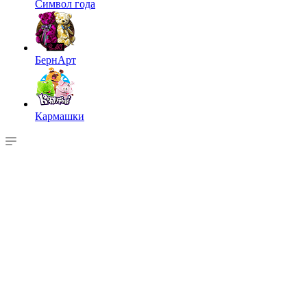
Символ года
БернАрт
Кармашки