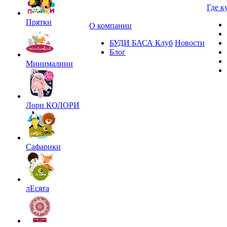
Где к
Прятки
О компании
БУДИ БАСА Клуб
Новости
Блог
Минималини
Лори КОЛОРИ
Сафарики
лЕсята