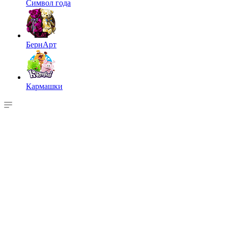
Символ года
БернАрт
Кармашки