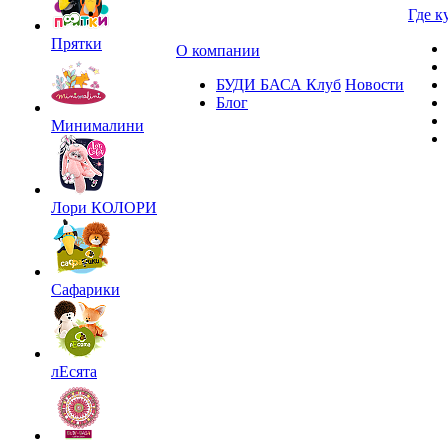
Где к
Прятки
О компании
БУДИ БАСА Клуб
Новости
Блог
Минималини
Лори КОЛОРИ
Сафарики
лЕсята