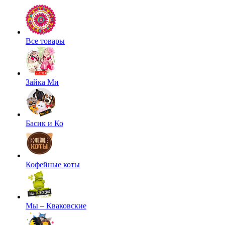
Все товары
Зайка Ми
Басик и Ко
Кофейные коты
Мы – Кваковские