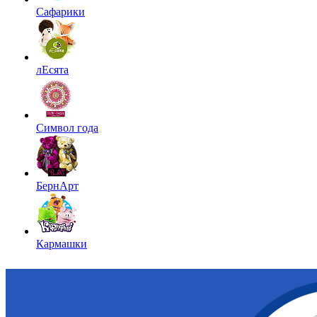
Сафарики
лЕсята
Символ года
БернАрт
Кармашки