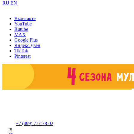
RU
EN
Вконтакте
YouTube
Rutube
MAX
Google Plus
Яндекс.Дзен
TikTok
Pinterest
+7 (499) 777-78-02
ru