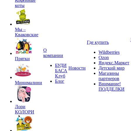
Кофейные
коты
Мы –
Кваковские
Где купить
О
Wildberries
компании
Ozon
Прятки
Яндекс.Маркет
БУДИ
Новости
Детский мир
БАСА
Магазины
Клуб
партнеров
Блог
Минималини
Внимание!
ПОДДЕЛКИ
Лори
КОЛОРИ