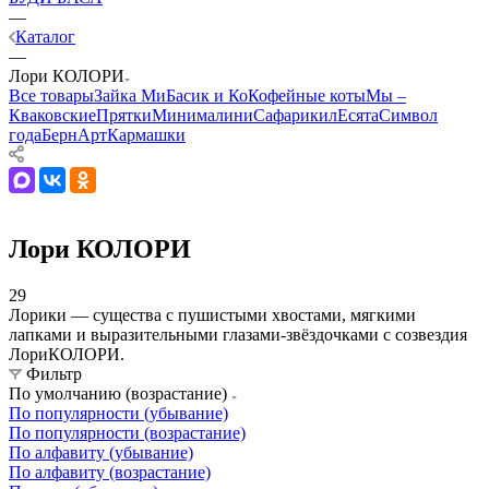
—
Каталог
—
Лори КОЛОРИ
Все товары
Зайка Ми
Басик и Ко
Кофейные коты
Мы –
Кваковские
Прятки
Минималини
Сафарики
лЕсята
Символ
года
БернАрт
Кармашки
Лори КОЛОРИ
29
Лорики — существа с пушистыми хвостами, мягкими
лапками и выразительными глазами-звёздочками с созвездия
ЛориКОЛОРИ.
Фильтр
По умолчанию (возрастание)
По популярности (убывание)
По популярности (возрастание)
По алфавиту (убывание)
По алфавиту (возрастание)