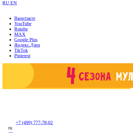
RU
EN
Вконтакте
YouTube
Rutube
MAX
Google Plus
Яндекс.Дзен
TikTok
Pinterest
+7 (499) 777-78-02
ru