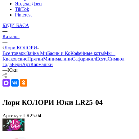
Яндекс.Дзен
TikTok
Pinterest
БУДИ БАСА
—
Каталог
—
Лори КОЛОРИ
Все товары
Зайка Ми
Басик и Ко
Кофейные коты
Мы –
Кваковские
Прятки
Минималини
Сафарики
лЕсята
Символ
года
БернАрт
Кармашки
—
Юки
Лори КОЛОРИ Юки LR25-04
Артикул:
LR25-04