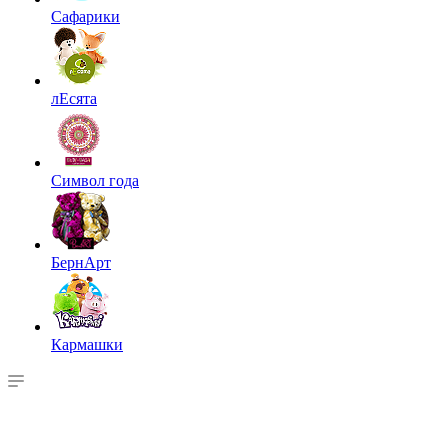
Сафарики
лЕсята
Символ года
БернАрт
Кармашки