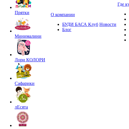
Где к
Прятки
О компании
БУДИ БАСА Клуб
Новости
Блог
Минималини
Лори КОЛОРИ
Сафарики
лЕсята