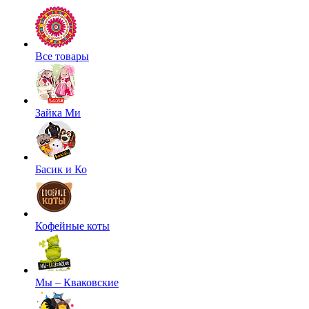
Все товары
Зайка Ми
Басик и Ко
Кофейные коты
Мы – Кваковские