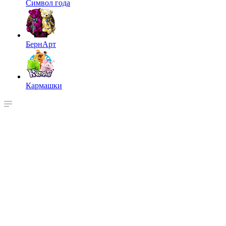
Символ года
БернАрт
Кармашки