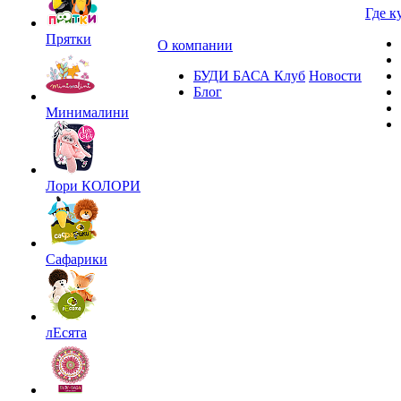
Где к
Прятки
О компании
БУДИ БАСА Клуб
Новости
Блог
Минималини
Лори КОЛОРИ
Сафарики
лЕсята