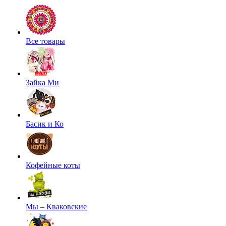
Все товары
Зайка Ми
Басик и Ко
Кофейные коты
Мы – Кваковские