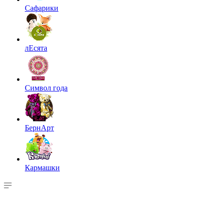
Сафарики
лЕсята
Символ года
БернАрт
Кармашки