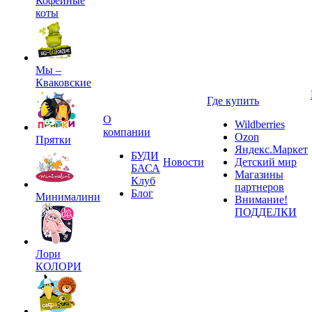
Кофейные
коты
Мы –
Кваковские
Где купить
О
Wildberries
компании
Ozon
Прятки
Яндекс.Маркет
БУДИ
Новости
Детский мир
БАСА
Магазины
Клуб
партнеров
Блог
Минималини
Внимание!
ПОДДЕЛКИ
Лори
КОЛОРИ