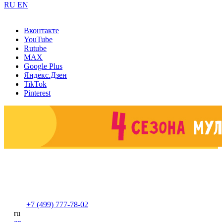
RU
EN
Вконтакте
YouTube
Rutube
MAX
Google Plus
Яндекс.Дзен
TikTok
Pinterest
+7 (499) 777-78-02
ru