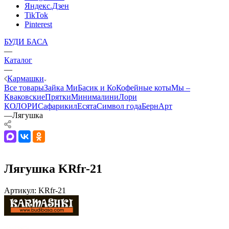
Яндекс.Дзен
TikTok
Pinterest
БУДИ БАСА
—
Каталог
—
Кармашки
Все товары
Зайка Ми
Басик и Ко
Кофейные коты
Мы –
Кваковские
Прятки
Минималини
Лори
КОЛОРИ
Сафарики
лЕсята
Символ года
БернАрт
—
Лягушка
Лягушка KRfr-21
Артикул:
KRfr-21