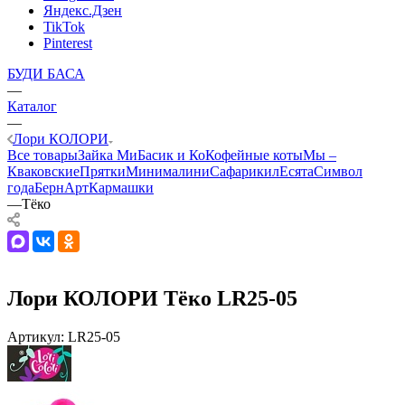
Яндекс.Дзен
TikTok
Pinterest
БУДИ БАСА
—
Каталог
—
Лори КОЛОРИ
Все товары
Зайка Ми
Басик и Ко
Кофейные коты
Мы –
Кваковские
Прятки
Минималини
Сафарики
лЕсята
Символ
года
БернАрт
Кармашки
—
Тёко
Лори КОЛОРИ Тёко LR25-05
Артикул:
LR25-05