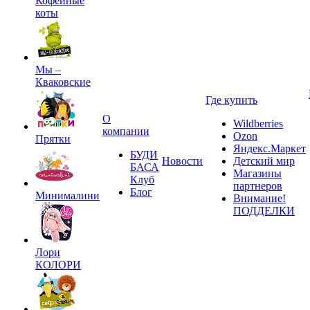
Кофейные
коты
Мы –
Кваковские
Где купить
О
Wildberries
компании
Ozon
Прятки
Яндекс.Маркет
БУДИ
Новости
Детский мир
БАСА
Магазины
Клуб
партнеров
Блог
Минималини
Внимание!
ПОДДЕЛКИ
Лори
КОЛОРИ