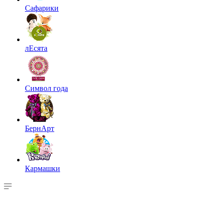
Сафарики
лЕсята
Символ года
БернАрт
Кармашки