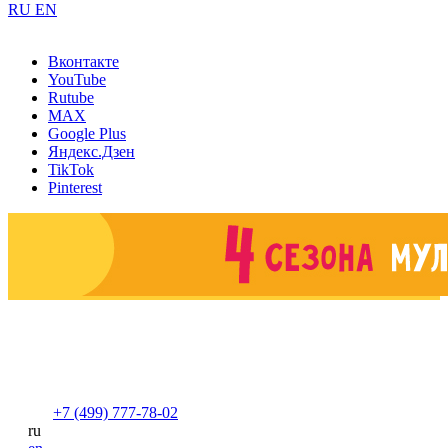
RU
EN
Вконтакте
YouTube
Rutube
MAX
Google Plus
Яндекс.Дзен
TikTok
Pinterest
+7 (499) 777-78-02
ru