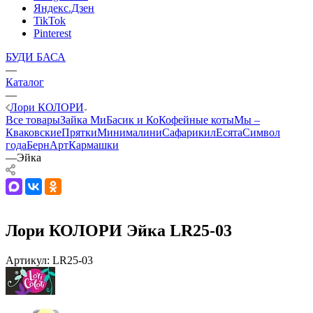
Яндекс.Дзен
TikTok
Pinterest
БУДИ БАСА
—
Каталог
—
Лори КОЛОРИ
Все товары
Зайка Ми
Басик и Ко
Кофейные коты
Мы –
Кваковские
Прятки
Минималини
Сафарики
лЕсята
Символ
года
БернАрт
Кармашки
—
Эйка
Лори КОЛОРИ Эйка LR25-03
Артикул:
LR25-03