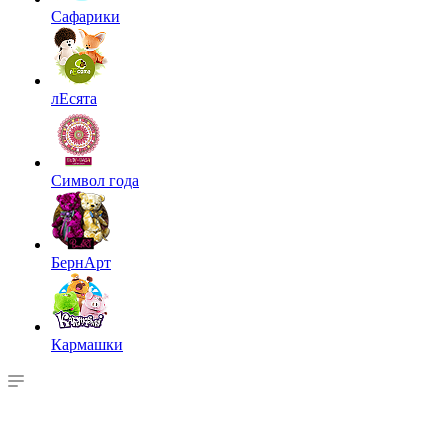
Сафарики
лЕсята
Символ года
БернАрт
Кармашки