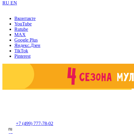
RU
EN
Вконтакте
YouTube
Rutube
MAX
Google Plus
Яндекс.Дзен
TikTok
Pinterest
+7 (499) 777-78-02
ru