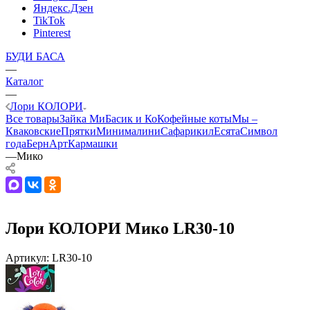
Яндекс.Дзен
TikTok
Pinterest
БУДИ БАСА
—
Каталог
—
Лори КОЛОРИ
Все товары
Зайка Ми
Басик и Ко
Кофейные коты
Мы –
Кваковские
Прятки
Минималини
Сафарики
лЕсята
Символ
года
БернАрт
Кармашки
—
Мико
Лори КОЛОРИ Мико LR30-10
Артикул:
LR30-10