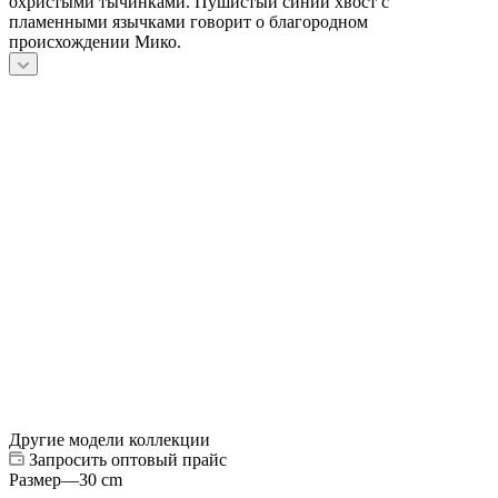
охристыми тычинками. Пушистый синий хвост с
пламенными язычками говорит о благородном
происхождении Мико.
Другие модели коллекции
Запросить оптовый прайс
Размер
—
30 cm