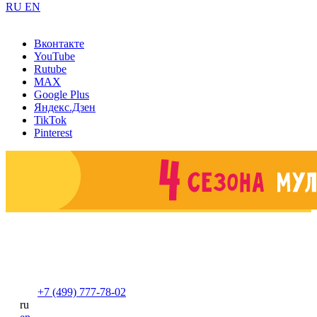
RU
EN
Вконтакте
YouTube
Rutube
MAX
Google Plus
Яндекс.Дзен
TikTok
Pinterest
+7 (499) 777-78-02
ru