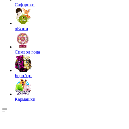
Сафарики
лЕсята
Символ года
БернАрт
Кармашки