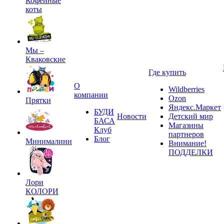
Кофейные
коты
Мы –
Кваковские
Где купить
О
Wildberries
компании
Ozon
Прятки
Яндекс.Маркет
БУДИ
Новости
Детский мир
БАСА
Магазины
Клуб
партнеров
Блог
Минималини
Внимание!
ПОДДЕЛКИ
Лори
КОЛОРИ