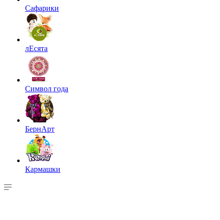
Сафарики
лЕсята
Символ года
БернАрт
Кармашки