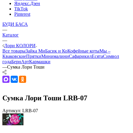
Яндекс.Дзен
TikTok
Pinterest
БУДИ БАСА
—
Каталог
—
Лори КОЛОРИ
Все товары
Зайка Ми
Басик и Ко
Кофейные коты
Мы –
Кваковские
Прятки
Минималини
Сафарики
лЕсята
Символ
года
БернАрт
Кармашки
—
Сумка Лори Тоши
Сумка Лори Тоши LRB-07
Артикул:
LRB-07