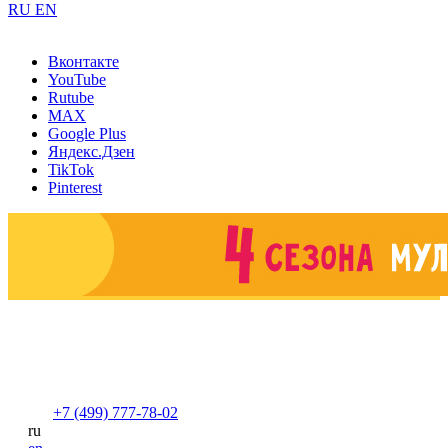
RU
EN
Вконтакте
YouTube
Rutube
MAX
Google Plus
Яндекс.Дзен
TikTok
Pinterest
+7 (499) 777-78-02
ru