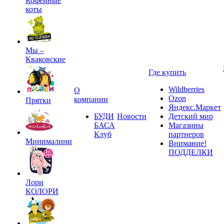
Кофейные
коты
Мы –
Кваковские
Где купить
Wildberries
О
Ozon
компании
Прятки
Яндекс.Маркет
БУДИ
Новости
Детский мир
БАСА
Магазины
Клуб
партнеров
Минималини
Внимание!
ПОДДЕЛКИ
Лори
КОЛОРИ