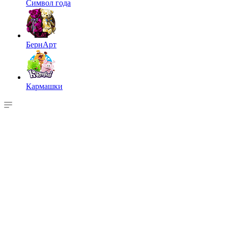
Символ года
БернАрт
Кармашки