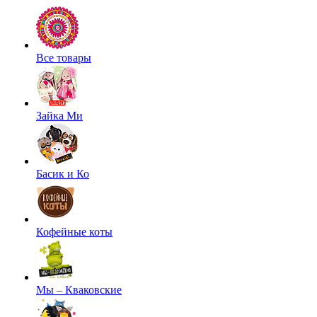
Все товары
Зайка Ми
Басик и Ко
Кофейные коты
Мы – Кваковские