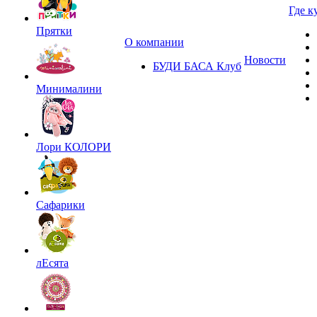
Где к
Прятки
О компании
Новости
БУДИ БАСА Клуб
Минималини
Лори КОЛОРИ
Сафарики
лЕсята