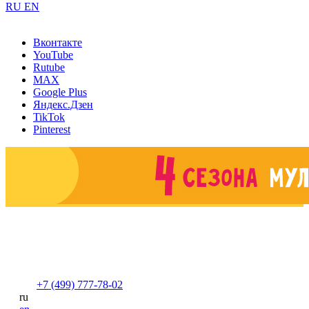
RU
EN
Вконтакте
YouTube
Rutube
MAX
Google Plus
Яндекс.Дзен
TikTok
Pinterest
+7 (499) 777-78-02
ru