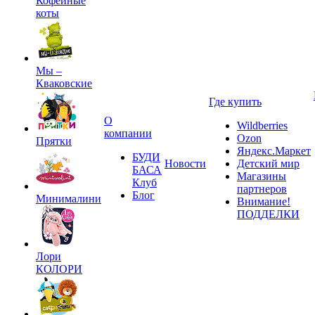
Кофейные
коты
Мы –
Кваковские
Где купить
О
Wildberries
компании
Ozon
Прятки
Яндекс.Маркет
БУДИ
Новости
Детский мир
БАСА
Магазины
Клуб
партнеров
Блог
Минималини
Внимание!
ПОДДЕЛКИ
Лори
КОЛОРИ