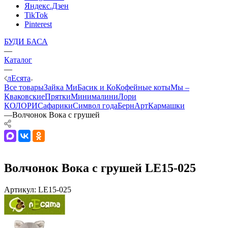
Яндекс.Дзен
TikTok
Pinterest
БУДИ БАСА
—
Каталог
—
лЕсята
Все товары
Зайка Ми
Басик и Ко
Кофейные коты
Мы –
Кваковские
Прятки
Минималини
Лори
КОЛОРИ
Сафарики
Символ года
БернАрт
Кармашки
—
Волчонок Вока с грушей
Волчонок Вока с грушей LE15-025
Артикул:
LE15-025