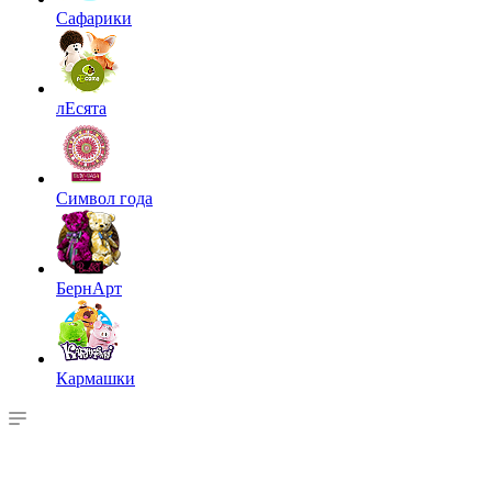
Сафарики
лЕсята
Символ года
БернАрт
Кармашки