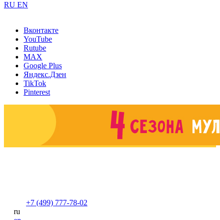
RU
EN
Вконтакте
YouTube
Rutube
MAX
Google Plus
Яндекс.Дзен
TikTok
Pinterest
+7 (499) 777-78-02
ru