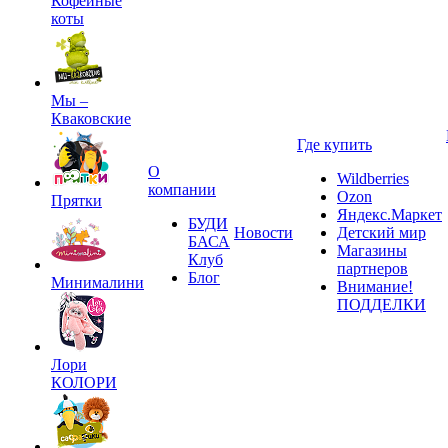
Кофейные
коты
Мы –
Кваковские
Где купить
О
Wildberries
компании
Ozon
Прятки
Яндекс.Маркет
БУДИ
Новости
Детский мир
БАСА
Магазины
Клуб
партнеров
Блог
Минималини
Внимание!
ПОДДЕЛКИ
Лори
КОЛОРИ