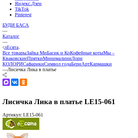
Яндекс.Дзен
TikTok
Pinterest
БУДИ БАСА
—
Каталог
—
лЕсята
Все товары
Зайка Ми
Басик и Ко
Кофейные коты
Мы –
Кваковские
Прятки
Минималини
Лори
КОЛОРИ
Сафарики
Символ года
БернАрт
Кармашки
—
Лисичка Лика в платье
Лисичка Лика в платье LE15-061
Артикул:
LE15-061