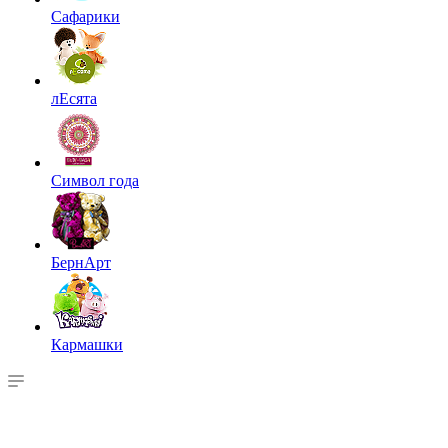
Сафарики
лЕсята
Символ года
БернАрт
Кармашки