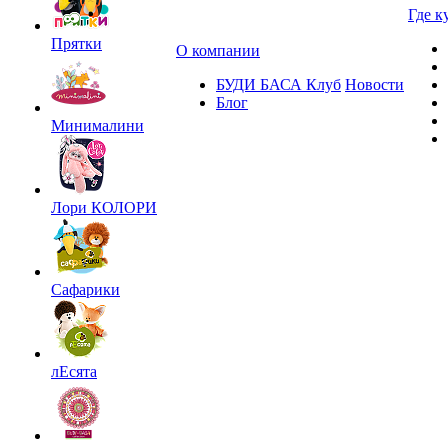
Где к
Прятки
О компании
БУДИ БАСА Клуб
Новости
Блог
Минималини
Лори КОЛОРИ
Сафарики
лЕсята