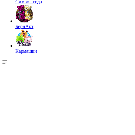
Символ года
БернАрт
Кармашки