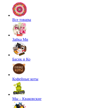
Все товары
Зайка Ми
Басик и Ко
Кофейные коты
Мы – Кваковские