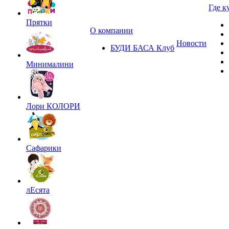
Где к
Прятки
О компании
Новости
БУДИ БАСА Клуб
Минималини
Лори КОЛОРИ
Сафарики
лЕсята