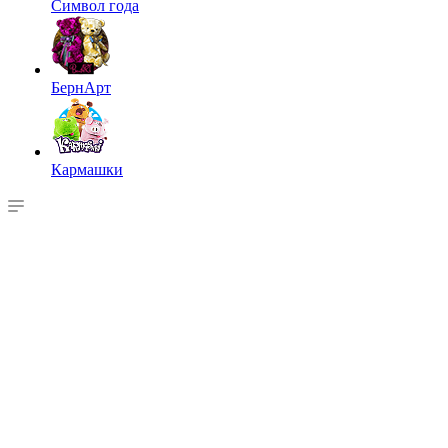
Символ года
БернАрт
Кармашки