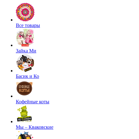
Все товары
Зайка Ми
Басик и Ко
Кофейные коты
Мы – Кваковские