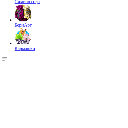
Символ года
БернАрт
Кармашки