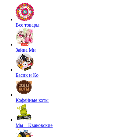
Все товары
Зайка Ми
Басик и Ко
Кофейные коты
Мы – Кваковские