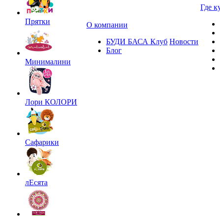
Где к
Прятки
О компании
БУДИ БАСА Клуб
Новости
Блог
Минималини
Лори КОЛОРИ
Сафарики
лЕсята