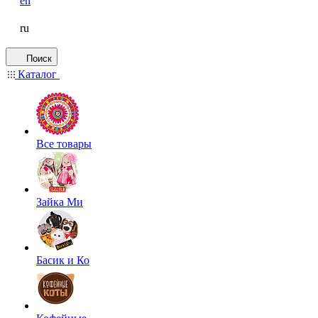
en
ru
Поиск
Каталог
Все товары
Зайка Ми
Басик и Ко