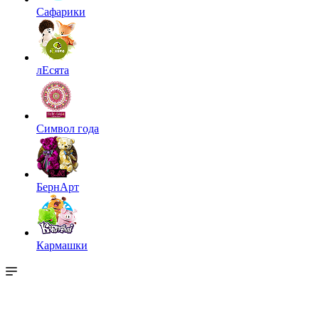
Сафарики
лЕсята
Символ года
БернАрт
Кармашки