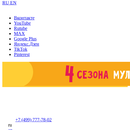
RU
EN
Вконтакте
YouTube
Rutube
MAX
Google Plus
Яндекс.Дзен
TikTok
Pinterest
+7 (499) 777-78-02
ru