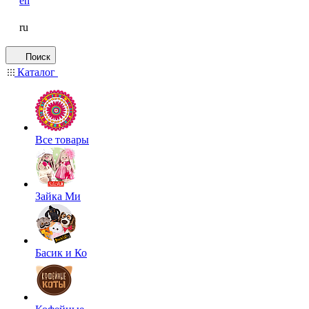
en
ru
Поиск
Каталог
Все товары
Зайка Ми
Басик и Ко