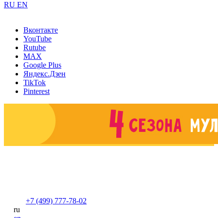
RU
EN
Вконтакте
YouTube
Rutube
MAX
Google Plus
Яндекс.Дзен
TikTok
Pinterest
+7 (499) 777-78-02
ru