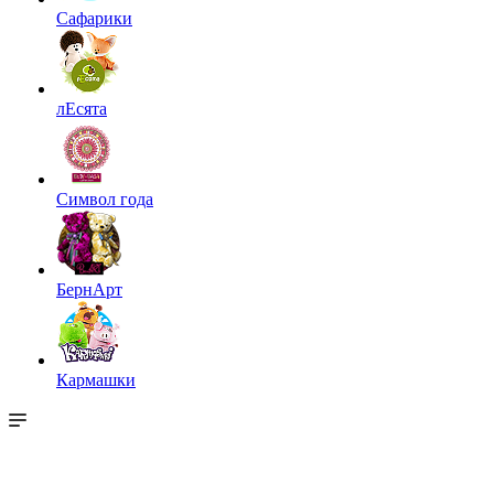
Сафарики
лЕсята
Символ года
БернАрт
Кармашки