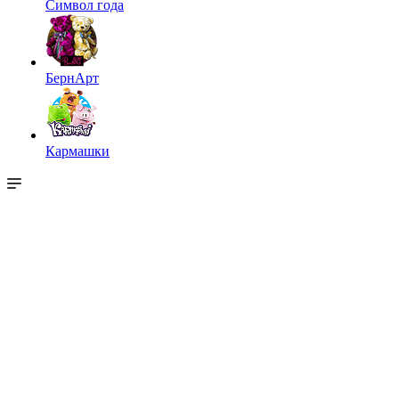
Символ года
БернАрт
Кармашки