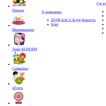
Где к
Прятки
О компании
БУДИ БАСА Клуб
Новости
Блог
Минималини
Лори КОЛОРИ
Сафарики
лЕсята