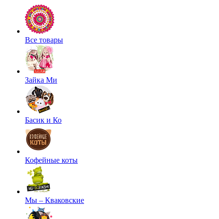
Все товары
Зайка Ми
Басик и Ко
Кофейные коты
Мы – Кваковские