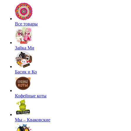
Все товары
Зайка Ми
Басик и Ко
Кофейные коты
Мы – Кваковские