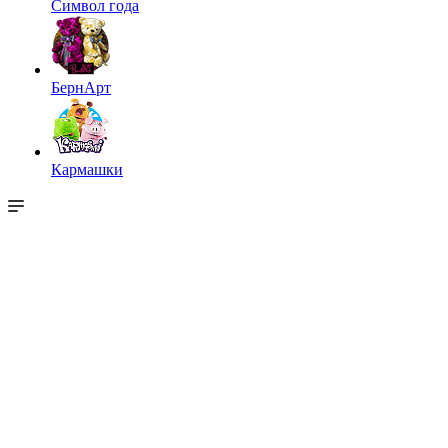
Символ года
БернАрт
Кармашки