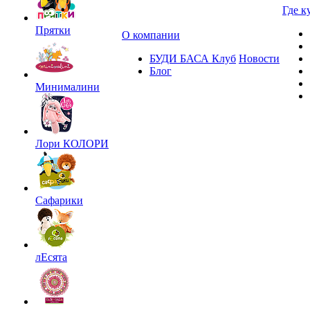
Где к
Прятки
О компании
БУДИ БАСА Клуб
Новости
Блог
Минималини
Лори КОЛОРИ
Сафарики
лЕсята