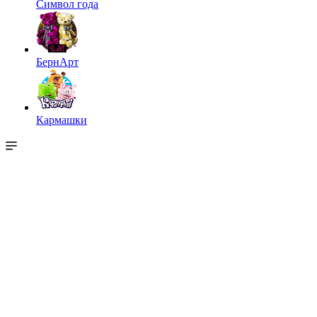
Символ года
БернАрт
Кармашки