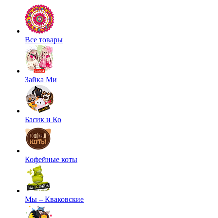
Все товары
Зайка Ми
Басик и Ко
Кофейные коты
Мы – Кваковские