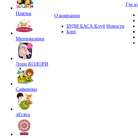
Где к
Прятки
О компании
БУДИ БАСА Клуб
Новости
Блог
Минималини
Лори КОЛОРИ
Сафарики
лЕсята