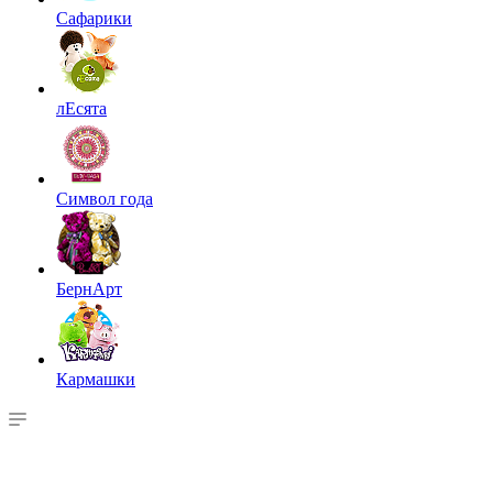
Сафарики
лЕсята
Символ года
БернАрт
Кармашки