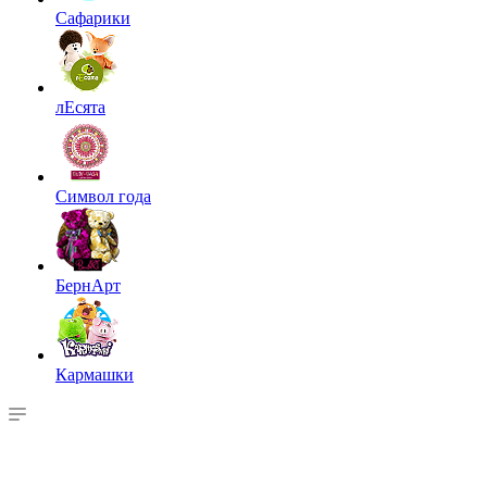
Сафарики
лЕсята
Символ года
БернАрт
Кармашки