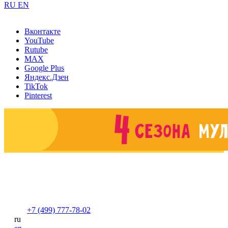
RU
EN
Вконтакте
YouTube
Rutube
MAX
Google Plus
Яндекс.Дзен
TikTok
Pinterest
+7 (499) 777-78-02
ru