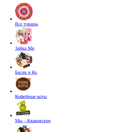
Все товары
Зайка Ми
Басик и Ко
Кофейные коты
Мы – Кваковские