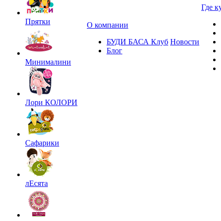
Где к
Прятки
О компании
БУДИ БАСА Клуб
Новости
Блог
Минималини
Лори КОЛОРИ
Сафарики
лЕсята