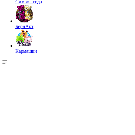
Символ года
БернАрт
Кармашки