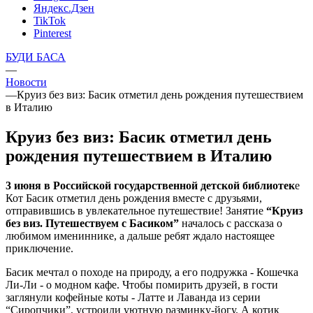
Яндекс.Дзен
TikTok
Pinterest
БУДИ БАСА
—
Новости
—
Круиз без виз: Басик отметил день рождения путешествием
в Италию
Круиз без виз: Басик отметил день
рождения путешествием в Италию
3 июня в Российской государственной детской библиотек
е
Кот Басик отметил день рождения вместе с друзьями,
отправившись в увлекательное путешествие! Занятие
“Круиз
без виз. Путешествуем с Басиком”
началось с рассказа о
любимом имениннике, а дальше ребят ждало настоящее
приключение.
Басик мечтал о походе на природу, а его подружка - Кошечка
Ли-Ли - о модном кафе. Чтобы помирить друзей, в гости
заглянули кофейные коты - Латте и Лаванда из серии
“Сиропчики”, устроили уютную разминку-йогу. А котик