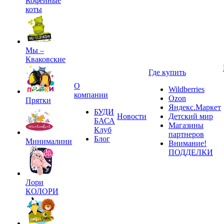
Кофейные
коты
Мы –
Кваковские
Где купить
О
Wildberries
компании
Ozon
Прятки
Яндекс.Маркет
БУДИ
Новости
Детский мир
БАСА
Магазины
Клуб
партнеров
Блог
Минималини
Внимание!
ПОДДЕЛКИ
Лори
КОЛОРИ