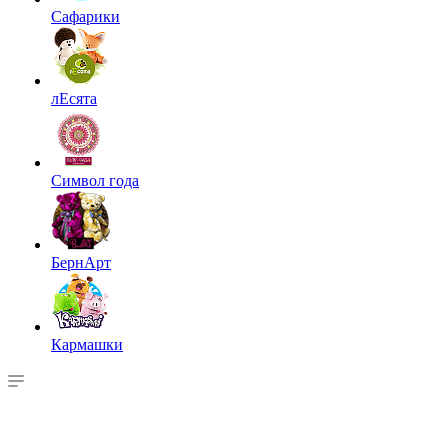
Сафарики
лЕсята
Символ года
БернАрт
Кармашки