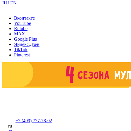
RU
EN
Вконтакте
YouTube
Rutube
MAX
Google Plus
Яндекс.Дзен
TikTok
Pinterest
+7 (499) 777-78-02
ru