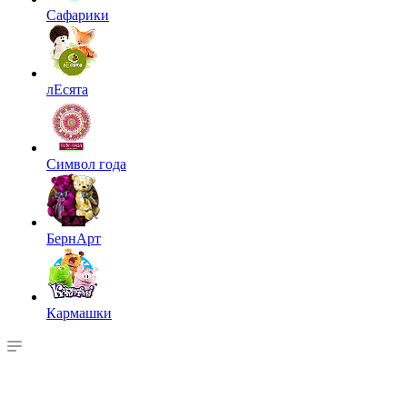
Сафарики
лЕсята
Символ года
БернАрт
Кармашки