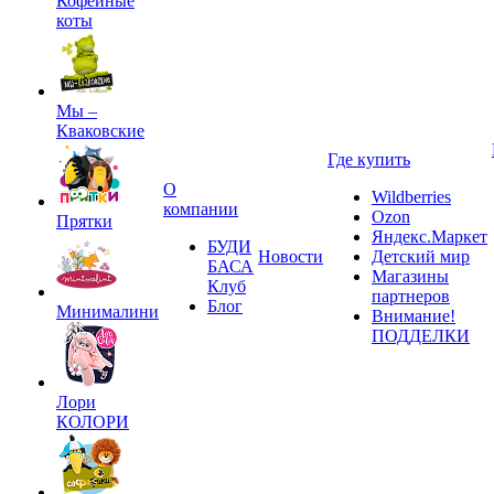
Кофейные
коты
Мы –
Кваковские
Где купить
О
Wildberries
компании
Ozon
Прятки
Яндекс.Маркет
БУДИ
Новости
Детский мир
БАСА
Магазины
Клуб
партнеров
Блог
Минималини
Внимание!
ПОДДЕЛКИ
Лори
КОЛОРИ