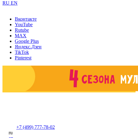
RU
EN
Вконтакте
YouTube
Rutube
MAX
Google Plus
Яндекс.Дзен
TikTok
Pinterest
+7 (499) 777-78-02
ru