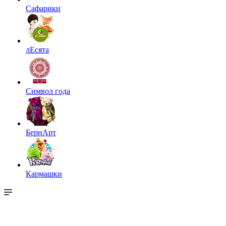
Сафарики
лЕсята
Символ года
БернАрт
Кармашки