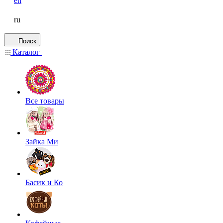
en
ru
Поиск
Каталог
Все товары
Зайка Ми
Басик и Ко