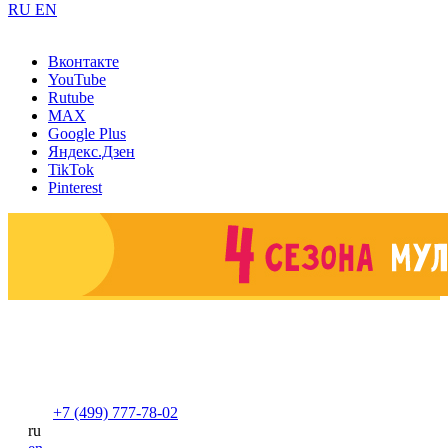
RU
EN
Вконтакте
YouTube
Rutube
MAX
Google Plus
Яндекс.Дзен
TikTok
Pinterest
+7 (499) 777-78-02
ru