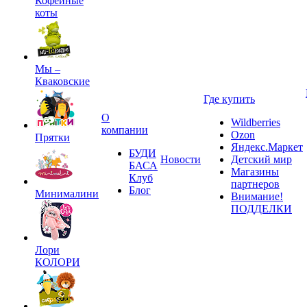
Кофейные
коты
Мы –
Кваковские
Где купить
О
Wildberries
компании
Ozon
Прятки
Яндекс.Маркет
БУДИ
Новости
Детский мир
БАСА
Магазины
Клуб
партнеров
Блог
Минималини
Внимание!
ПОДДЕЛКИ
Лори
КОЛОРИ