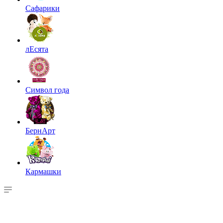
Сафарики
лЕсята
Символ года
БернАрт
Кармашки