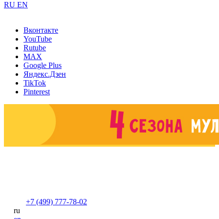
RU
EN
Вконтакте
YouTube
Rutube
MAX
Google Plus
Яндекс.Дзен
TikTok
Pinterest
+7 (499) 777-78-02
ru