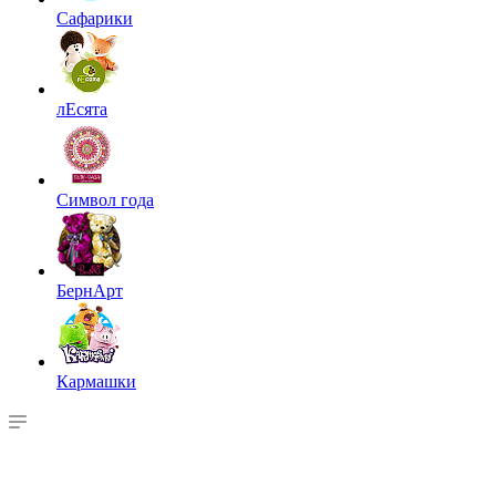
Сафарики
лЕсята
Символ года
БернАрт
Кармашки