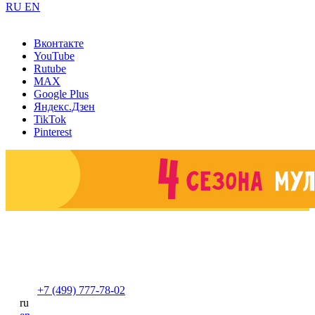
RU
EN
Вконтакте
YouTube
Rutube
MAX
Google Plus
Яндекс.Дзен
TikTok
Pinterest
+7 (499) 777-78-02
ru