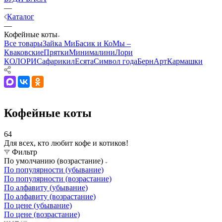
—
Каталог
—
Кофейные коты
Все товары
Зайка Ми
Басик и Ко
Мы –
Кваковские
Прятки
Минималини
Лори
КОЛОРИ
Сафарики
лЕсята
Символ года
БернАрт
Кармашки
Кофейные коты
64
Для всех, кто любит кофе и котиков!
Фильтр
По умолчанию (возрастание)
По популярности (убывание)
По популярности (возрастание)
По алфавиту (убывание)
По алфавиту (возрастание)
По цене (убывание)
По цене (возрастание)