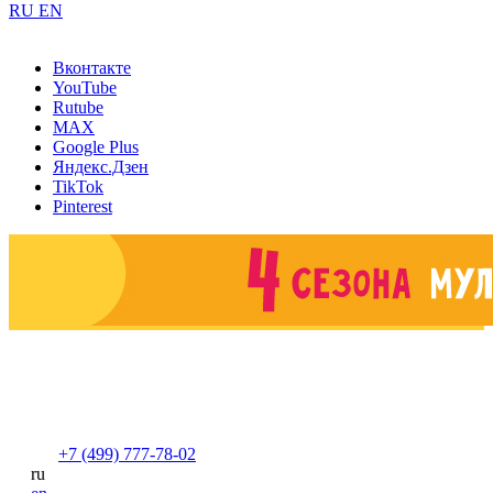
RU
EN
Вконтакте
YouTube
Rutube
MAX
Google Plus
Яндекс.Дзен
TikTok
Pinterest
+7 (499) 777-78-02
ru