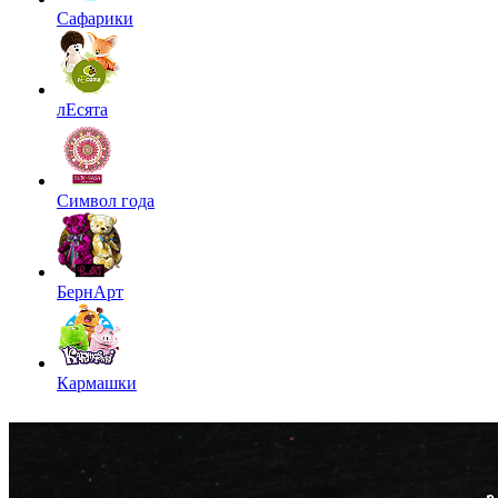
Сафарики
лЕсята
Символ года
БернАрт
Кармашки