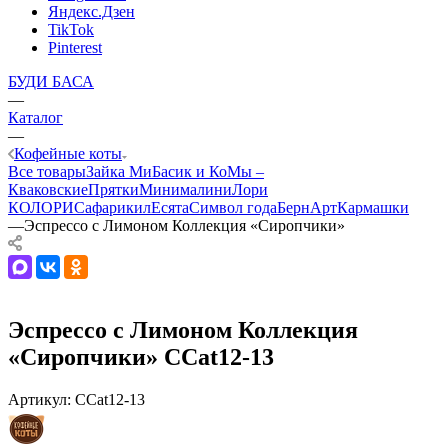
Яндекс.Дзен
TikTok
Pinterest
БУДИ БАСА
—
Каталог
—
Кофейные коты
Все товары
Зайка Ми
Басик и Ко
Мы –
Кваковские
Прятки
Минималини
Лори
КОЛОРИ
Сафарики
лЕсята
Символ года
БернАрт
Кармашки
—
Эспрессо с Лимоном Коллекция «Сиропчики»
Эспрессо с Лимоном Коллекция
«Сиропчики» CCat12-13
Артикул:
CCat12-13