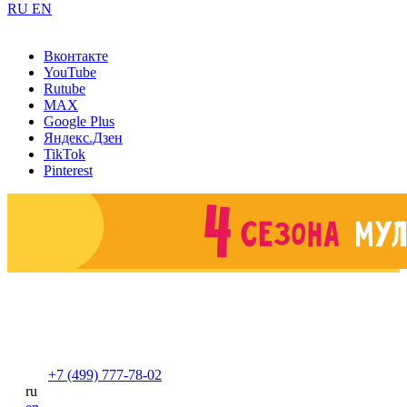
RU
EN
Вконтакте
YouTube
Rutube
MAX
Google Plus
Яндекс.Дзен
TikTok
Pinterest
+7 (499) 777-78-02
ru