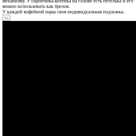
механизму. У сиропчика-котёнка на голове есть петелька и его
можно использовать как брелок.
У каждой кофейной пары своя индивидуальная подложка.