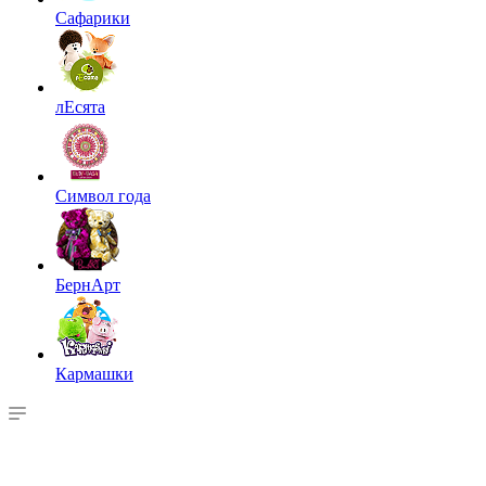
Сафарики
лЕсята
Символ года
БернАрт
Кармашки