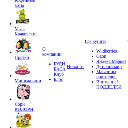
Кофейные
коты
Мы –
Кваковские
Где купить
О
Wildberries
компании
Ozon
Прятки
Яндекс.Маркет
БУДИ
Новости
Детский мир
БАСА
Магазины
Клуб
партнеров
Блог
Минималини
Внимание!
ПОДДЕЛКИ
Лори
КОЛОРИ