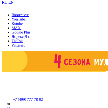
RU
EN
Вконтакте
YouTube
Rutube
MAX
Google Plus
Яндекс.Дзен
TikTok
Pinterest
+7 (499) 777-78-02
ru