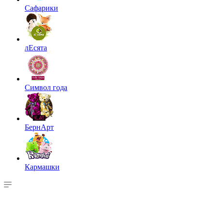
Сафарики
лЕсята
Символ года
БернАрт
Кармашки