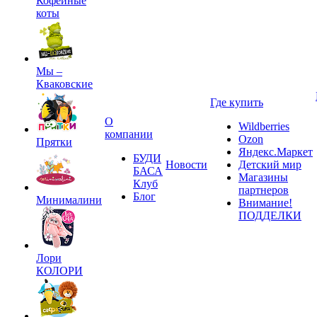
Кофейные
коты
Мы –
Кваковские
Где купить
О
Wildberries
компании
Ozon
Прятки
Яндекс.Маркет
БУДИ
Новости
Детский мир
БАСА
Магазины
Клуб
партнеров
Блог
Минималини
Внимание!
ПОДДЕЛКИ
Лори
КОЛОРИ