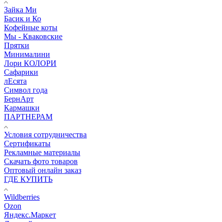
Зайка Ми
Басик и Ко
Кофейные коты
Мы - Кваковские
Прятки
Минималини
Лори КОЛОРИ
Сафарики
лЕсята
Символ года
БернАрт
Кармашки
ПАРТНЕРАМ
Условия сотрудничества
Сертификаты
Рекламные материалы
Скачать фото товаров
Оптовый онлайн заказ
ГДЕ КУПИТЬ
Wildberries
Ozon
Яндекс.Маркет