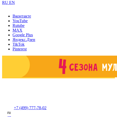
RU
EN
Вконтакте
YouTube
Rutube
MAX
Google Plus
Яндекс.Дзен
TikTok
Pinterest
+7 (499) 777-78-02
ru