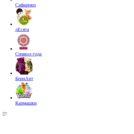
Сафарики
лЕсята
Символ года
БернАрт
Кармашки