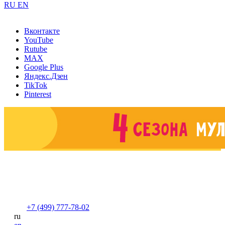
RU
EN
Вконтакте
YouTube
Rutube
MAX
Google Plus
Яндекс.Дзен
TikTok
Pinterest
+7 (499) 777-78-02
ru