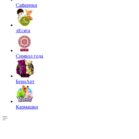
Сафарики
лЕсята
Символ года
БернАрт
Кармашки