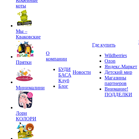
Кофейные
коты
Мы –
Кваковские
Где купить
О
Wildberries
компании
Ozon
Прятки
Яндекс.Маркет
БУДИ
Новости
Детский мир
БАСА
Магазины
Клуб
партнеров
Блог
Минималини
Внимание!
ПОДДЕЛКИ
Лори
КОЛОРИ