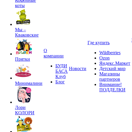
Кофейные
коты
Мы –
Кваковские
Где купить
О
Wildberries
компании
Ozon
Прятки
Яндекс.Маркет
БУДИ
Новости
Детский мир
БАСА
Магазины
Клуб
партнеров
Блог
Минималини
Внимание!
ПОДДЕЛКИ
Лори
КОЛОРИ