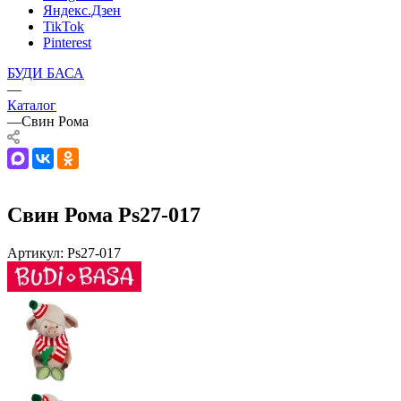
Яндекс.Дзен
TikTok
Pinterest
БУДИ БАСА
—
Каталог
—
Свин Рома
Свин Рома Ps27-017
Артикул:
Ps27-017