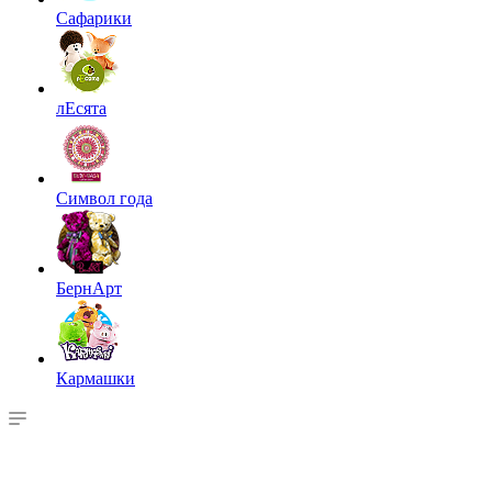
Сафарики
лЕсята
Символ года
БернАрт
Кармашки