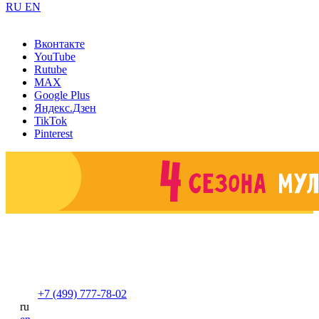
RU
EN
Вконтакте
YouTube
Rutube
MAX
Google Plus
Яндекс.Дзен
TikTok
Pinterest
+7 (499) 777-78-02
ru