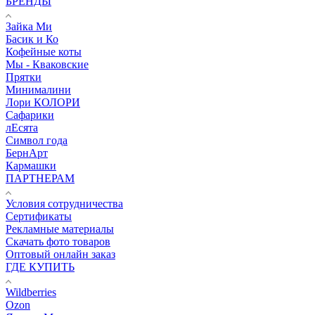
БРЕНДЫ
Зайка Ми
Басик и Ко
Кофейные коты
Мы - Кваковские
Прятки
Минималини
Лори КОЛОРИ
Сафарики
лЕсята
Символ года
БернАрт
Кармашки
ПАРТНЕРАМ
Условия сотрудничества
Сертификаты
Рекламные материалы
Скачать фото товаров
Оптовый онлайн заказ
ГДЕ КУПИТЬ
Wildberries
Ozon