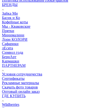
Политика использования cookie-файлов
БРЕНДЫ
Зайка Ми
Басик и Ко
Кофейные коты
Мы - Кваковские
Прятки
Минималини
Лори КОЛОРИ
Сафарики
лЕсята
Символ года
БернАрт
Кармашки
ПАРТНЕРАМ
Условия сотрудничества
Сертификаты
Рекламные материалы
Скачать фото товаров
Оптовый онлайн заказ
ГДЕ КУПИТЬ
Wildberries