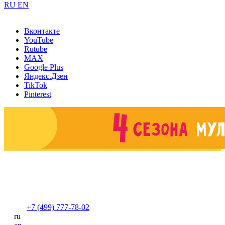
RU
EN
Вконтакте
YouTube
Rutube
MAX
Google Plus
Яндекс.Дзен
TikTok
Pinterest
+7 (499) 777-78-02
ru