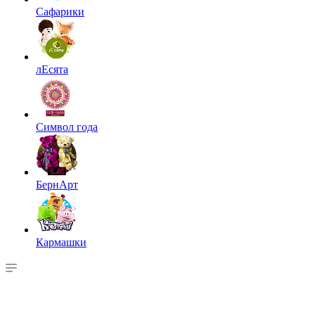
Сафарики
лЕсята
Символ года
БернАрт
Кармашки