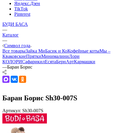
Яндекс.Дзен
TikTok
Pinterest
БУДИ БАСА
—
Каталог
—
Символ года
Все товары
Зайка Ми
Басик и Ко
Кофейные коты
Мы –
Кваковские
Прятки
Минималини
Лори
КОЛОРИ
Сафарики
лЕсята
БернАрт
Кармашки
—
Баран Борис
Баран Борис Sh30-007S
Артикул:
Sh30-007S