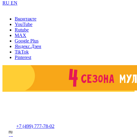
RU
EN
Вконтакте
YouTube
Rutube
MAX
Google Plus
Яндекс.Дзен
TikTok
Pinterest
+7 (499) 777-78-02
ru