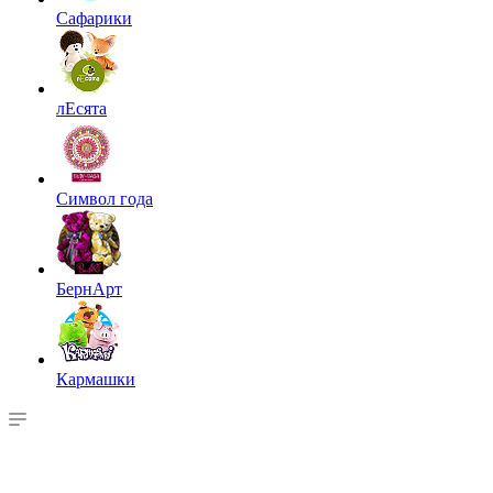
Сафарики
лЕсята
Символ года
БернАрт
Кармашки