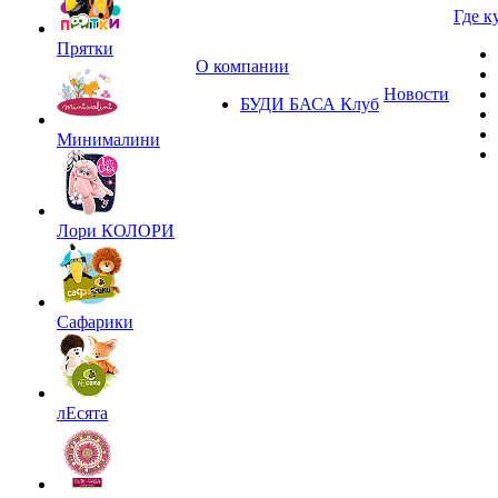
Где к
Прятки
О компании
Новости
БУДИ БАСА Клуб
Минималини
Лори КОЛОРИ
Сафарики
лЕсята