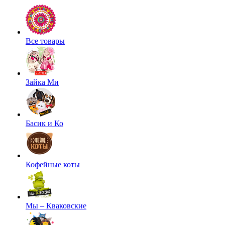
Все товары
Зайка Ми
Басик и Ко
Кофейные коты
Мы – Кваковские