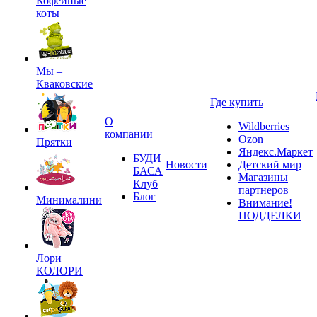
Кофейные
коты
Мы –
Кваковские
Где купить
О
Wildberries
компании
Ozon
Прятки
Яндекс.Маркет
БУДИ
Новости
Детский мир
БАСА
Магазины
Клуб
партнеров
Блог
Минималини
Внимание!
ПОДДЕЛКИ
Лори
КОЛОРИ