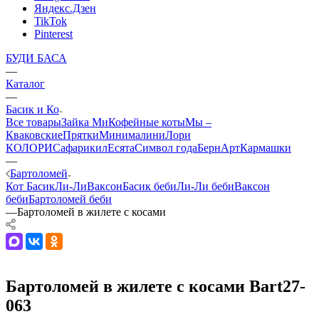
Яндекс.Дзен
TikTok
Pinterest
БУДИ БАСА
—
Каталог
—
Басик и Ко
Все товары
Зайка Ми
Кофейные коты
Мы –
Кваковские
Прятки
Минималини
Лори
КОЛОРИ
Сафарики
лЕсята
Символ года
БернАрт
Кармашки
—
Бартоломей
Кот Басик
Ли-Ли
Ваксон
Басик беби
Ли-Ли беби
Ваксон
беби
Бартоломей беби
—
Бартоломей в жилете с косами
Бартоломей в жилете с косами Bart27-
063