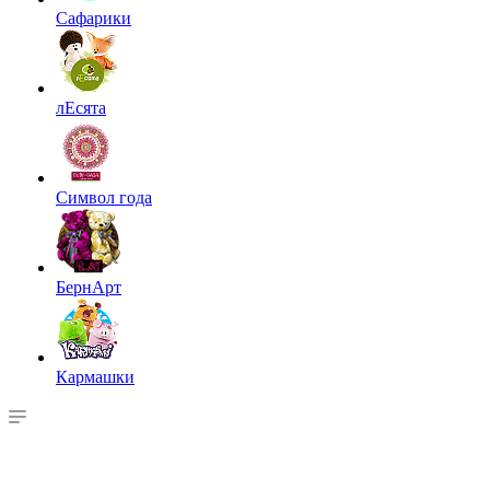
Сафарики
лЕсята
Символ года
БернАрт
Кармашки