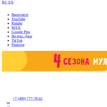
RU
EN
Вконтакте
YouTube
Rutube
MAX
Google Plus
Яндекс.Дзен
TikTok
Pinterest
+7 (499) 777-78-02
ru