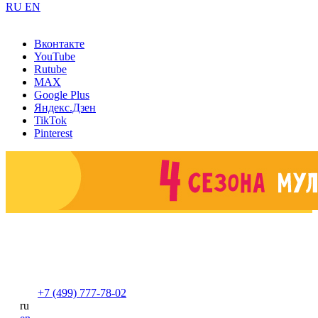
RU
EN
Вконтакте
YouTube
Rutube
MAX
Google Plus
Яндекс.Дзен
TikTok
Pinterest
+7 (499) 777-78-02
ru