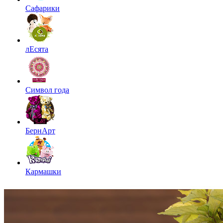
Сафарики
лЕсята
Символ года
БернАрт
Кармашки