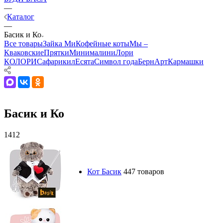
—
Каталог
—
Басик и Ко
Все товары
Зайка Ми
Кофейные коты
Мы –
Кваковские
Прятки
Минималини
Лори
КОЛОРИ
Сафарики
лЕсята
Символ года
БернАрт
Кармашки
Басик и Ко
1412
Кот Басик
447 товаров