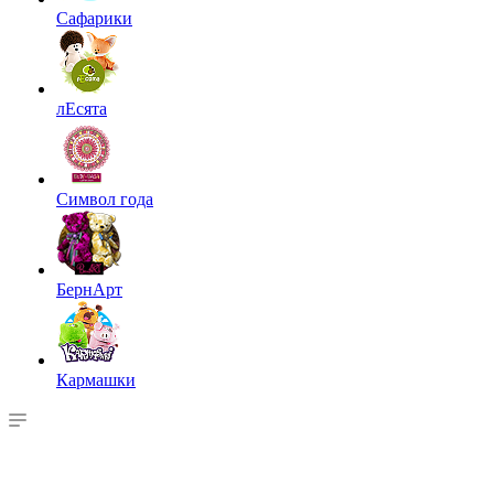
Сафарики
лЕсята
Символ года
БернАрт
Кармашки