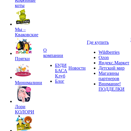
Кофейные
коты
Мы –
Кваковские
Где купить
О
Wildberries
компании
Ozon
Прятки
Яндекс.Маркет
БУДИ
Новости
Детский мир
БАСА
Магазины
Клуб
партнеров
Блог
Минималини
Внимание!
ПОДДЕЛКИ
Лори
КОЛОРИ