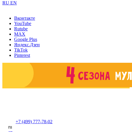
RU
EN
Вконтакте
YouTube
Rutube
MAX
Google Plus
Яндекс.Дзен
TikTok
Pinterest
+7 (499) 777-78-02
ru