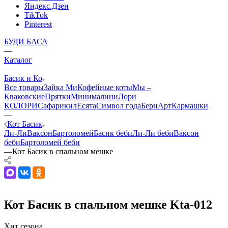
Яндекс.Дзен
TikTok
Pinterest
БУДИ БАСА
—
Каталог
—
Басик и Ко
Все товары
Зайка Ми
Кофейные коты
Мы –
Кваковские
Прятки
Минималини
Лори
КОЛОРИ
Сафарики
лЕсята
Символ года
БернАрт
Кармашки
—
Кот Басик
Ли-Ли
Ваксон
Бартоломей
Басик беби
Ли-Ли беби
Ваксон
беби
Бартоломей беби
—
Кот Басик в спальном мешке
Кот Басик в спальном мешке Kta-012
Хит сезона