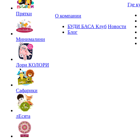
Где к
Прятки
О компании
БУДИ БАСА Клуб
Новости
Блог
Минималини
Лори КОЛОРИ
Сафарики
лЕсята