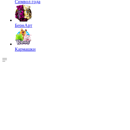
Символ года
БернАрт
Кармашки