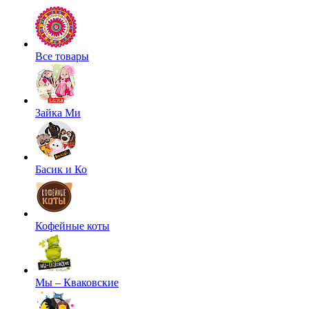
Все товары
Зайка Ми
Басик и Ко
Кофейные коты
Мы – Кваковские