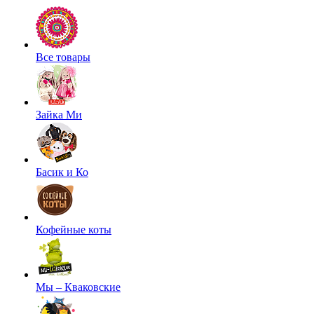
Все товары
Зайка Ми
Басик и Ко
Кофейные коты
Мы – Кваковские