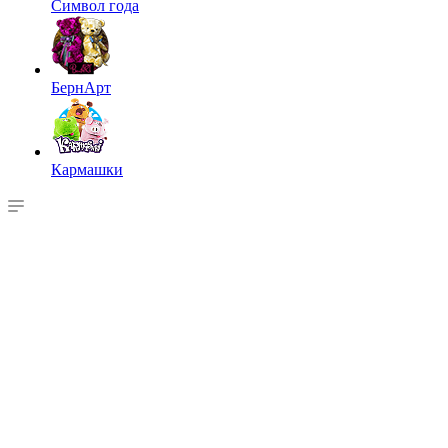
Символ года
БернАрт
Кармашки