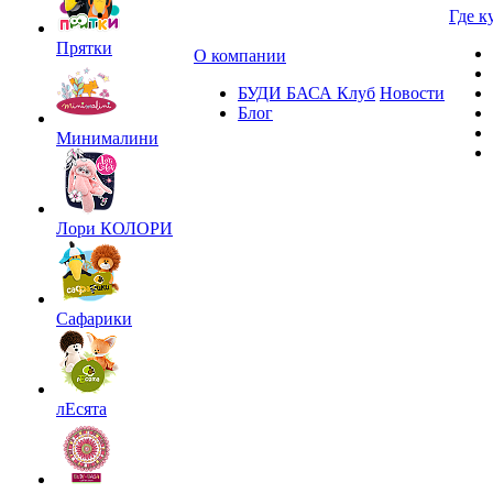
Где к
Прятки
О компании
БУДИ БАСА Клуб
Новости
Блог
Минималини
Лори КОЛОРИ
Сафарики
лЕсята