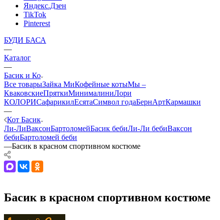
Яндекс.Дзен
TikTok
Pinterest
БУДИ БАСА
—
Каталог
—
Басик и Ко
Все товары
Зайка Ми
Кофейные коты
Мы –
Кваковские
Прятки
Минималини
Лори
КОЛОРИ
Сафарики
лЕсята
Символ года
БернАрт
Кармашки
—
Кот Басик
Ли-Ли
Ваксон
Бартоломей
Басик беби
Ли-Ли беби
Ваксон
беби
Бартоломей беби
—
Басик в красном спортивном костюме
Басик в красном спортивном костюме