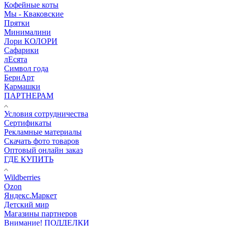
Кофейные коты
Мы - Кваковские
Прятки
Минималини
Лори КОЛОРИ
Сафарики
лЕсята
Символ года
БернАрт
Кармашки
ПАРТНЕРАМ
Условия сотрудничества
Сертификаты
Рекламные материалы
Скачать фото товаров
Оптовый онлайн заказ
ГДЕ КУПИТЬ
Wildberries
Ozon
Яндекс.Маркет
Детский мир
Магазины партнеров
Внимание! ПОДДЕЛКИ