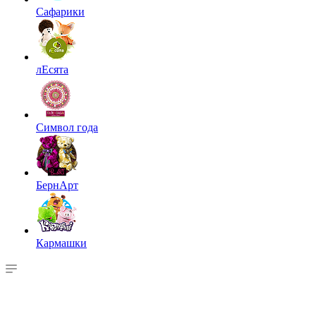
Сафарики
лЕсята
Символ года
БернАрт
Кармашки