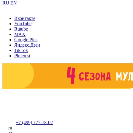
RU
EN
Вконтакте
YouTube
Rutube
MAX
Google Plus
Яндекс.Дзен
TikTok
Pinterest
+7 (499) 777-78-02
ru