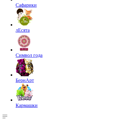
Сафарики
лЕсята
Символ года
БернАрт
Кармашки