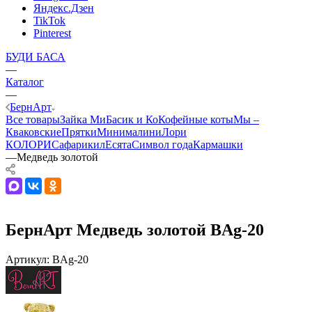
Яндекс.Дзен
TikTok
Pinterest
БУДИ БАСА
—
Каталог
—
БернАрт
Все товары
Зайка Ми
Басик и Ко
Кофейные коты
Мы –
Кваковские
Прятки
Минималини
Лори
КОЛОРИ
Сафарики
лЕсята
Символ года
Кармашки
—
Медведь золотой
БернАрт Медведь золотой BAg-20
Артикул:
BAg-20