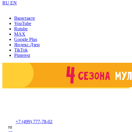
RU
EN
Вконтакте
YouTube
Rutube
MAX
Google Plus
Яндекс.Дзен
TikTok
Pinterest
+7 (499) 777-78-02
ru