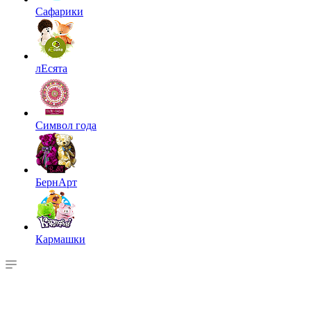
Сафарики
лЕсята
Символ года
БернАрт
Кармашки