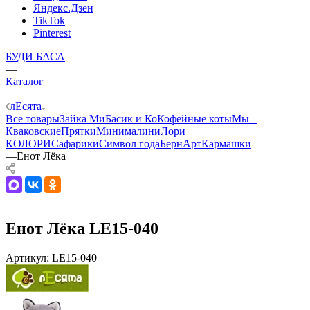
Яндекс.Дзен
TikTok
Pinterest
БУДИ БАСА
—
Каталог
—
лЕсята
Все товары
Зайка Ми
Басик и Ко
Кофейные коты
Мы –
Кваковские
Прятки
Минималини
Лори
КОЛОРИ
Сафарики
Символ года
БернАрт
Кармашки
—
Енот Лёка
Енот Лёка LE15-040
Артикул:
LE15-040