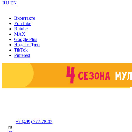
RU
EN
Вконтакте
YouTube
Rutube
MAX
Google Plus
Яндекс.Дзен
TikTok
Pinterest
+7 (499) 777-78-02
ru