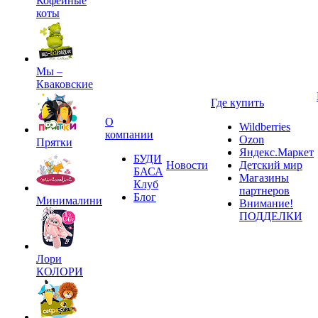
Кофейные
коты
Мы –
Кваковские
Где купить
О
Wildberries
компании
Ozon
Прятки
Яндекс.Маркет
БУДИ
Новости
Детский мир
БАСА
Магазины
Клуб
партнеров
Блог
Минималини
Внимание!
ПОДДЕЛКИ
Лори
КОЛОРИ