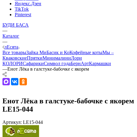
Яндекс.Дзен
TikTok
Pinterest
БУДИ БАСА
—
Каталог
—
лЕсята
Все товары
Зайка Ми
Басик и Ко
Кофейные коты
Мы –
Кваковские
Прятки
Минималини
Лори
КОЛОРИ
Сафарики
Символ года
БернАрт
Кармашки
—
Енот Лёка в галстуке-бабочке с якорем
Енот Лёка в галстуке-бабочке с якорем
LE15-044
Артикул:
LE15-044