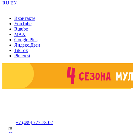
RU
EN
Вконтакте
YouTube
Rutube
MAX
Google Plus
Яндекс.Дзен
TikTok
Pinterest
+7 (499) 777-78-02
ru