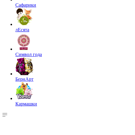
Сафарики
лЕсята
Символ года
БернАрт
Кармашки