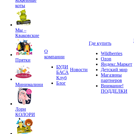
Кофейные
коты
Мы –
Кваковские
Где купить
О
Wildberries
компании
Ozon
Прятки
Яндекс.Маркет
БУДИ
Новости
Детский мир
БАСА
Магазины
Клуб
партнеров
Блог
Минималини
Внимание!
ПОДДЕЛКИ
Лори
КОЛОРИ